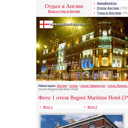
Авиабилеты
Отдых в Англии
Отели Англии
(720)
Визы и туры в Англию
Туры в Англию
(25)
Навигация
:
Англия
/
отель
/
отели Ливерпуля
/
отель Regent 
отеля Regent Maritime Hotel
Фото 1 отеля Regent Maritime Hotel (3
Фото 1
Фото 2