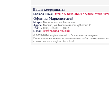
Наши координаты
England-Travel
-
туры в Англию, отдых в Англии, отели Англ
Офис на Марксистской
Метро
: Марксистская / Таганская
Адрес
: Москва, ул. Марксистская, д 3 офис 416
Тел
: +7 (495) 785-88-10 (мн.)
E-mail
:
info@england-travel.ru
© 2005-2014, england-travel.ru Все права защищены.
Полное или частичное использование любых материалов во
ссылке на www.england-travel.ru!