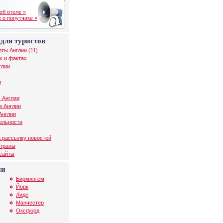
об отеле »
 о попутчике »
для туристов
рты Англии (11)
х и фактах
глии
и
 Англии
в Англии
Англии
ельности
 рассылку новостей
страны
 сайты
ии
Бирмингем
Йорк
Лидс
Манчестер
Оксфорд