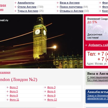
Авиабилеты
Виза в Англию
Фор
лии
Отели Англии
(720)
Поиск попутчика
(64)
Фот
лию
Туры в Англию
(25)
Отзывы о Англии
(10)
Кон
Добавить сай
огалерея
Виза в Анг
С приглашением 
ondon (Лондон №2)
Без приглашения 
Фото 2
Фото 3
Авиабилеты
Фото 5
Фото 6
Заказ и брониро
Фото 8
Фото 9
авиабилетов от 1
Фото 11
Фото 12