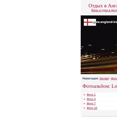
Отдых в Анг
Визы и туры в Анг
Навигация
:
Англия
/
фот
Фотоальбом: L
Фото 1
Фото 4
Фото 7
Фото 10