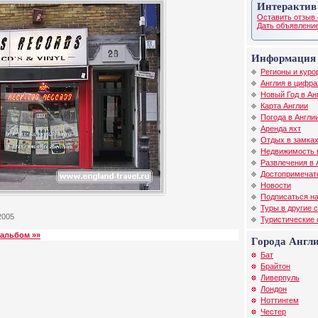
Интерактив
Оставить отзыв 
Дать объявление
Информация 
Регионы и куро
Англия в цифра
Новый Год в Ан
Карта Англии
Погода в Англи
Аренда яхт
Отдых в замках
Недвижимость 
Развлечения в 
Достопримечат
Новости
Подписаться на
Туры в другие 
2005
Туристические
альбом »»
Города Англ
Бат
Брайтон
Ливерпуль
Лондон
Ноттингем
Честер