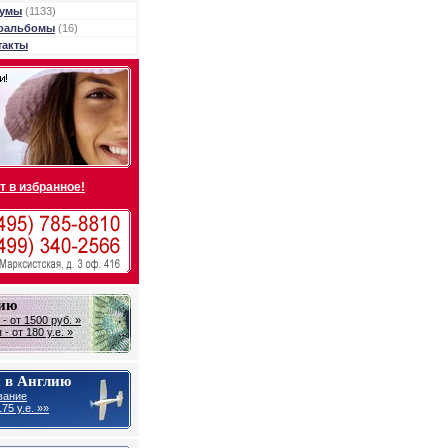
умы
(1133)
оальбомы
(16)
такты
т в избранное!
лию
- от 1500 руб. »
- от 180 у.е. »
 в Англию
вание
75 у.е. »»