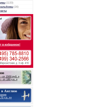
умы
(1133)
оальбомы
(16)
такты
т в избранное!
лию
- от 1500 руб. »
- от 180 у.е. »
 в Англию
вание
75 у.е. »»