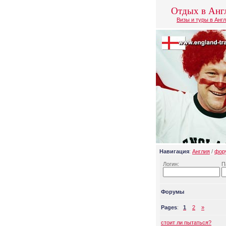
Отдых в Анг
Визы и туры в Анг
Навигация
:
Англия
/
фор
Логин:
П
Форумы
Pages
:
1
2
»
стоит ли пытаться?