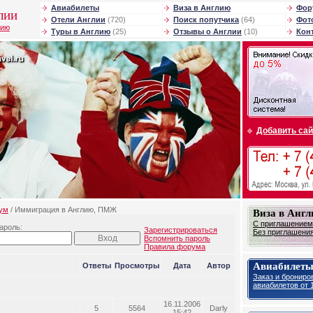
Авиабилеты
Виза в Англию
Фор
лии
Отели Англии
(720)
Поиск попутчика
(64)
Фот
лию
Туры в Англию
(25)
Отзывы о Англии
(10)
Кон
Добавить сай
ум
/ Иммиграция в Англию, ПМЖ
Виза в Анг
С приглашением 
ароль:
Зарегистрироваться
Без приглашения 
Вспомнить пароль
Правила форума
Авиабилеты
Ответы
Просмотры
Дата
Автор
Заказ и брониро
авиабилетов от 1
16.11.2006
5
5564
Darly
15:42