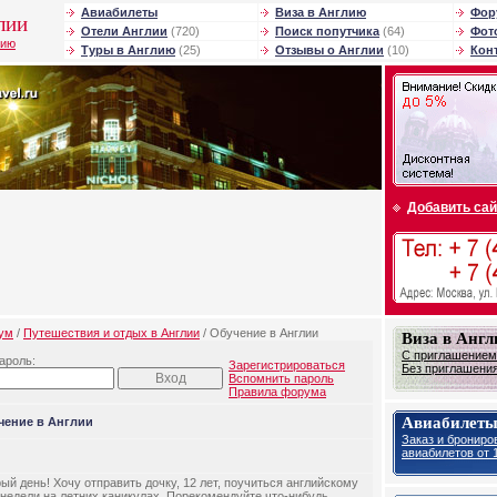
Авиабилеты
Виза в Англию
Фор
лии
Отели Англии
(720)
Поиск попутчика
(64)
Фот
лию
Туры в Англию
(25)
Отзывы о Англии
(10)
Кон
Добавить сай
ум
/
Путешествия и отдых в Англии
/ Обучение в Англии
Виза в Анг
С приглашением 
ароль:
Зарегистрироваться
Без приглашения 
Вспомнить пароль
Правила форума
Авиабилеты
чение в Англии
Заказ и брониро
авиабилетов от 1
ый день! Хочу отправить дочку, 12 лет, поучиться английскому
 недели на летних каникулах. Порекомендуйте что-нибудь,