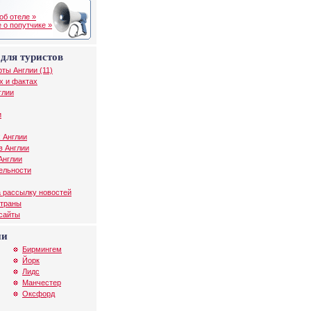
об отеле »
 о попутчике »
для туристов
рты Англии (11)
х и фактах
глии
и
 Англии
в Англии
Англии
ельности
 рассылку новостей
страны
 сайты
ии
Бирмингем
Йорк
Лидс
Манчестер
Оксфорд