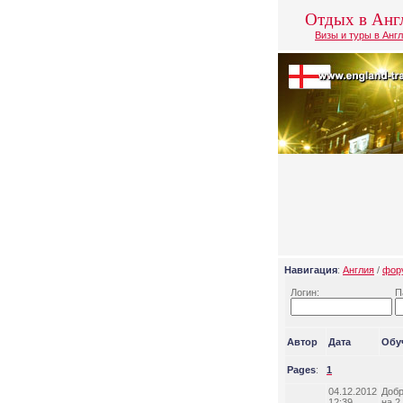
Отдых в Анг
Визы и туры в Анг
Навигация
:
Англия
/
фор
Логин:
П
Автор
Дата
Обу
Pages
:
1
04.12.2012
Добр
12:39
на 2