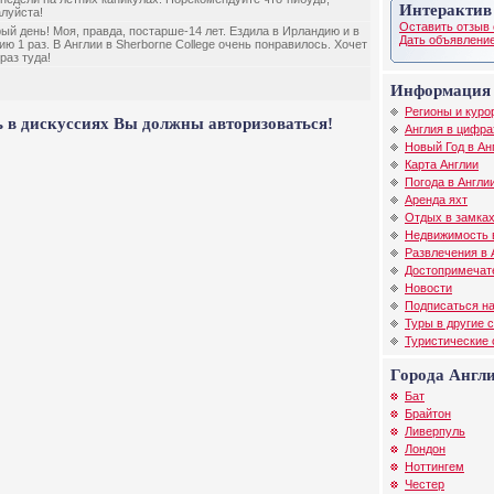
Интерактив
луйста!
Оставить отзыв 
ый день! Моя, правда, постарше-14 лет. Ездила в Ирландию и в
Дать объявление
ию 1 раз. В Англии в Sherborne College очень понравилось. Хочет
раз туда!
Информация 
Регионы и куро
 в дискуссиях Вы должны авторизоваться!
Англия в цифра
Новый Год в Ан
Карта Англии
Погода в Англи
Аренда яхт
Отдых в замках
Недвижимость 
Развлечения в 
Достопримечат
Новости
Подписаться на
Туры в другие 
Туристические
Города Англ
Бат
Брайтон
Ливерпуль
Лондон
Ноттингем
Честер