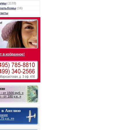
умы
(1133)
оальбомы
(16)
такты
т в избранное!
лию
- от 1500 руб. »
- от 180 у.е. »
 в Англию
вание
75 у.е. »»